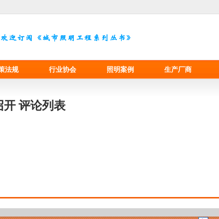
策法规
行业协会
照明案例
生产厂商
开 评论列表