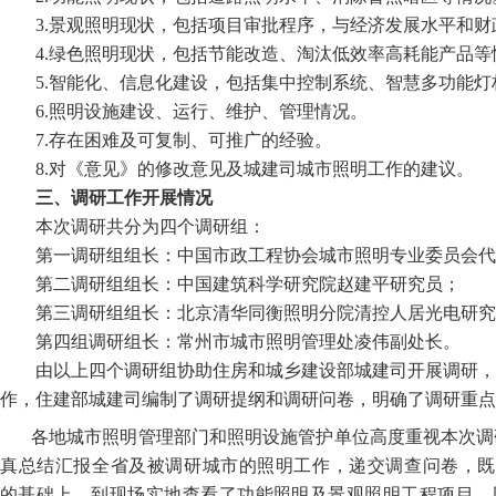
3.景观照明
现状
，包括项目审批程序，与经济发展水平和财
4.绿色照明现状，包括节能改造、
淘汰
低效率高耗能产品等
5.智能化、信息化建设，包括集中控制系统、智慧多功能灯
6.照明设施建设、运行、维护、管理情况。
7.存在困难及可复制、可推广的经验。
8.对《意见》的修改意见及城建司城市照明工作的建议。
三
、调研工作开展情况
本次调研共分为四
个调研
组
：
第一调研组组长：
中国市政工程协会城市照明专业委员会
代
第二调研组组长：
中国建筑科学研究院
赵建平研究员；
第三调研组组长：
北京清华同衡照明分院清控人居光电研究
第四组调研组长：
常州市城市照明管理处
凌伟副处长。
由以上四个调研组
协助住房和城乡建设部城建司开展调研
，
作
，
住建部
城建司编制了调研提纲和调研问卷，明确了调研重点
各地城市照明管理部门和照明设施管护单位高度重视本次调
真总结汇报全省及被调研城市的照明工作，递交调查问卷，
的基础上，
到现场
实地查看了功能照明及景观
照明工程项目
，