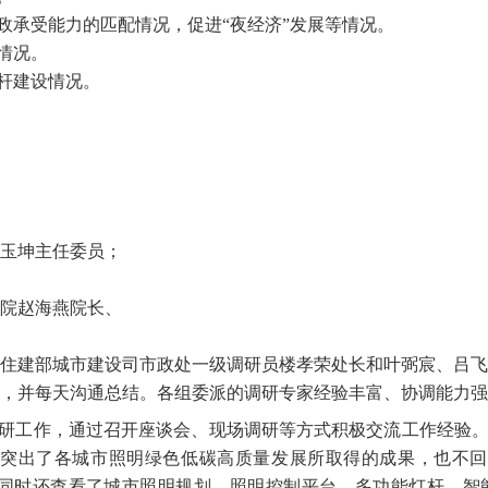
政承受能力的匹配情况，促进
“夜经济”发展等情况。
情况。
杆建设情况。
玉坤主任委员；
院
赵海燕院长
、
住建部城市建设司市政处一级调研员楼孝荣处长和叶弼宸、吕飞
，并每天沟通总结。各组委派的调研专家经验丰富、协调能力强
研工作，通过召开座谈会、现场调研等方式积极交流工作经验
既
突出了
各城市照明绿色低碳高质量发展所取得的成果
，也不
同时还
查看了城市照明规划
、
照明控制平台、多功能灯杆、
智