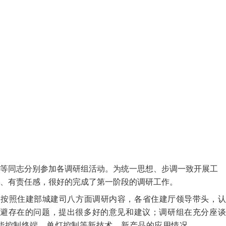
等同志分别参加各调研组活动
。
为统一思想、
步调一致开展工
、有责任感，很好的完成了第一阶段的调研工作
。
。
按照住建部城建司八方面调研内容，各省住建厅领导带头，
回避存在的问题，提出很多好的意见
和
建议；
调研
组在充分座谈
能
控制
终端
、单灯控制等
新技术、新产品的应用情况
。