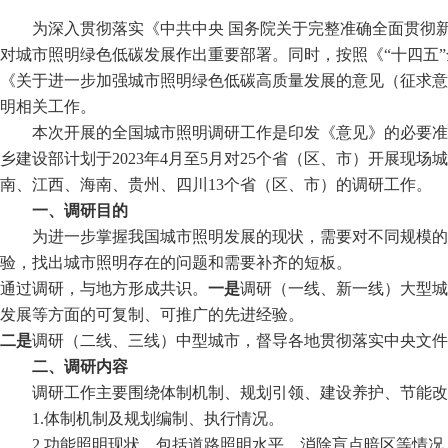
为深入贯彻落实《中共中央
国务院关于完整准确全面贯彻
对城市照明绿色低碳发展作出重要部署。同时，按照《
“十四五
《关于进一步加强城市照明绿色低碳高质量发展的意见（征求意
明相关工作。
本次开展的全国城市照明调研工作是印发《意见》的必要准
乡建设部计划于
2023
年
4月至5月对25个省（区、市）开展现场城
南、江西、海南、贵州、四川
13个省（区、市）的调研工作。
一、调研目的
为进一步掌握我国城市照明发展的现状，需要对不同规模的
验，找出城市照明存在的问题和需要补齐的短板。
通过调研，与地方形成共识。
一是
调研（一线、新一线）大型城
发展等方面的可复制、可推广的先进经验。
二是
调研（二线、三线）中型城市，督导各地贯彻落实中央文件
二
、调研内容
调研工作主要围绕
体制机制、规划引领、建设养护、节能改
1.体制机制及规划编制、执行情况。
2.功能照明现状，包括道路照明水平、消除盲点暗区等情况