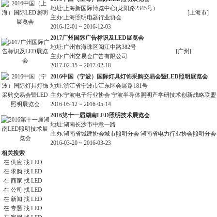
地址:上海新国际博览中心(龙阳路2345号）
[上海市]
主办:上海照明电器行业协会
2016-12-01 ~ 2016-12-03
2017广州国际广告标识及
LED
展览会
地址:广州市海珠区阅江中路382号
[广州]
主办:广州交易会广告有限公司
2017-02-15 ~ 2017-02-18
2016中国（宁波）国际灯具灯饰采购交易会暨
LED
照明展览会
地址:浙江省宁波市江东区会展路181号
主办:宁波电子行业协会 宁波半导体照明产学研技术创新战略联盟
2016-05-12 ~ 2016-05-14
2016第十一届湖南
LED
照明技术展览会
地址:湖南长沙市中意一路
主办:湖南省城建协会城市照明分会 湖南省电力行业协会照明分会
2016-03-20 ~ 2016-03-23
相关搜索
在
供应
找 LED
在
求购
找 LED
在
商家
找 LED
在
公司
找 LED
在
新闻
找 LED
在
专题
找 LED