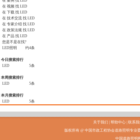
在
案例
找 LED
在
视频
找 LED
在
下载
找 LED
在
技术交流
找 LED
在
专家介绍
找 LED
在
政策法规
找 LED
在
产品
找 LED
您是不是在找?
LED照明
约
4
条
今日搜索排行
LED
5条
本周搜索排行
LED
5条
本月搜索排行
LED
5条
关于我们
|
帮助中心
|
联系我
版权所有 @ 中国市政工程协会道路照明专业
中国道路照明网常州