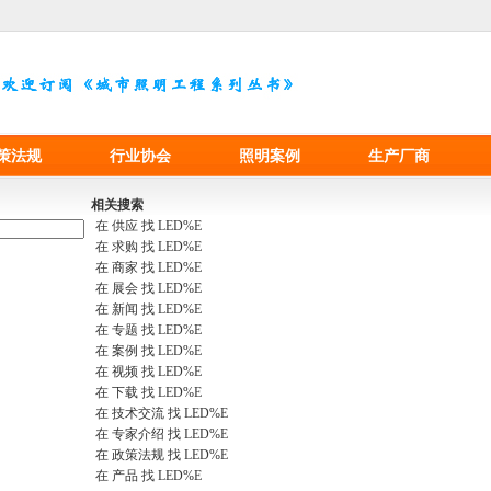
策法规
行业协会
照明案例
生产厂商
相关搜索
在
供应
找 LED%E
在
求购
找 LED%E
在
商家
找 LED%E
在
展会
找 LED%E
在
新闻
找 LED%E
在
专题
找 LED%E
在
案例
找 LED%E
在
视频
找 LED%E
在
下载
找 LED%E
在
技术交流
找 LED%E
在
专家介绍
找 LED%E
在
政策法规
找 LED%E
在
产品
找 LED%E