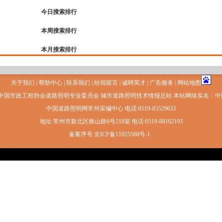
今日搜索排行
本周搜索排行
本月搜索排行
关于我们
|
帮助中心
|
联系我们
|
给我留言
|
诚聘英才
|
广告服务
|
网站地图
 中国市政工程协会道路照明专业委员会 城市道路照明技术情报总站 本站网络实名：
中国道路照明网常州采编中心 电话:0519-85529633
地址:常州市新北区衡山路6号218室 电话:0519-88162193
备案序号:京ICP备11025568号-1 .