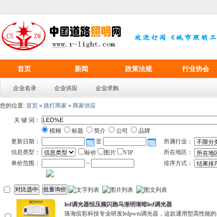
首页
新闻
政策法规
行业协会
企业名录
企业供应
企业求购
您的位置:
首页
»
路灯商家
»
商家供应
关 键 词：
模糊
标题
简介
公司
品牌
更新日期：
至
所属行业：
信息类型：
所在地区：
标价
图片
VIP
单价范围：
~
排序方式：
led调光器恒压频闪跑马渐明渐暗led调光器
珠海缤彩科技专业研发ledpwm调光器，这款通用型高性能