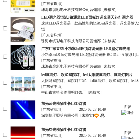
[广东省珠海]
珠海市缤彩电子科技有限公司营销部
[未核实]
LED调光器恒流3路通道LED面板灯调光器天花灯调光器
这款LED调光器是一款高性能的恒流led调光器，调光器输
恒
[广东省珠海]
珠海市缤彩电子科技有限公司营销部
[未核实]
广东厂家直销 小功率led吸顶灯调光器 LED壁灯调光器
小功率led吸顶灯调光器 LED壁灯调光器 BC-312-4A
[广东省珠海]
珠海市缤彩电子科技有限公司营销部
[未核实]
led庭院灯、欧式庭院灯、led太阳能庭院灯、庭院灯图片
太阳能庭院灯、庭院灯厂家、led庭院灯、欧式庭院灯、le
[广东省中山]
中山市古镇金釜照明灯饰厂
[未核实]
旭光蓝光植物生长LED灯管
面议
[广东省深圳]
2020-02-27 10:49
深圳旭亚照明有限公司
[未核实]
旭光红光植物生长LED灯管
面议
[广东省深圳]
2020-02-27 10:49