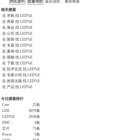
返回顶部
重新搜索
相关搜索
在
求购
找 LED%E
在
商家
找 LED%E
在
展会
找 LED%E
在
公司
找 LED%E
在
新闻
找 LED%E
在
专题
找 LED%E
在
案例
找 LED%E
在
视频
找 LED%E
在
下载
找 LED%E
在
技术交流
找 LED%E
在
专家介绍
找 LED%E
在
政策法规
找 LED%E
在
产品
找 LED%E
今日搜索排行
Cree
22条
LED
6079条
LED%E
2036条
EMC
4条
芯片
73条
Power
5条