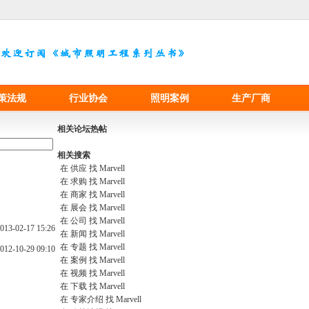
策法规
行业协会
照明案例
生产厂商
相关论坛热帖
相关搜索
在
供应
找 Marvell
在
求购
找 Marvell
在
商家
找 Marvell
在
展会
找 Marvell
在
公司
找 Marvell
013-02-17 15:26
在
新闻
找 Marvell
在
专题
找 Marvell
012-10-29 09:10
在
案例
找 Marvell
在
视频
找 Marvell
在
下载
找 Marvell
在
专家介绍
找 Marvell