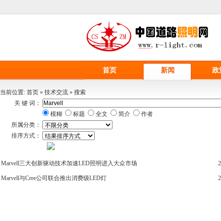
首页
新闻
政
当前位置:
首页
»
技术交流
»
搜索
关 键 词：
模糊
标题
全文
简介
作者
所属分类：
排序方式：
Marvell
三大创新驱动技术加速LED照明进入大众市场
2
Marvell
与Cree公司联合推出消费级LED灯
2