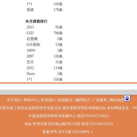
1*1
316条
系统
178条
本月搜索排行
2013
95条
LED
786条
石墨烯
3条
GIS系统
13条
100W
3条
2007
126条
芯片
31条
2012
114条
Duris
2条
1*1
316条
关于我们
|
帮助中心
|
联系我们
|
给我留言
|
诚聘英才
|
广告服务
|
网站地图
 中国市政工程协会道路照明专业委员会 城市道路照明技术情报总站 本站网络实名：
中国道路照明网常州采编中心 电话:0519-85529633
地址:常州市新北区衡山路6号218室 电话:0519-88162193
备案序号:京ICP备11025568号-1 .