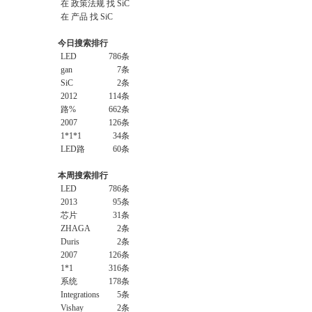
在
政策法规
找 SiC
在
产品
找 SiC
今日搜索排行
LED
786条
gan
7条
SiC
2条
2012
114条
路%
662条
2007
126条
1*1*1
34条
LED路
60条
本周搜索排行
LED
786条
2013
95条
芯片
31条
ZHAGA
2条
Duris
2条
2007
126条
1*1
316条
系统
178条
Integrations
5条
Vishay
2条