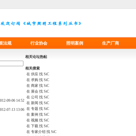
策法规
行业协会
照明案例
生产厂商
相关论坛热帖
相关搜索
在
供应
找 SiC
在
求购
找 SiC
在
商家
找 SiC
在
展会
找 SiC
在
公司
找 SiC
012-09-06 14:52
在
新闻
找 SiC
在
专题
找 SiC
012-07-13 13:06
在
案例
找 SiC
在
视频
找 SiC
在
下载
找 SiC
在
专家介绍
找 SiC