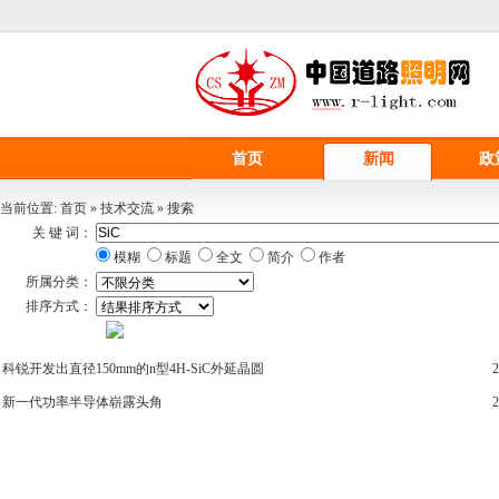
首页
新闻
政
当前位置:
首页
»
技术交流
»
搜索
关 键 词：
模糊
标题
全文
简介
作者
所属分类：
排序方式：
科锐开发出直径150mm的n型4H-
SiC
外延晶圆
2
新一代功率半导体崭露头角
2