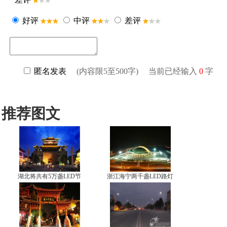
推荐图文
湖北将共有5万盏LED节
浙江海宁两千盏LED路灯