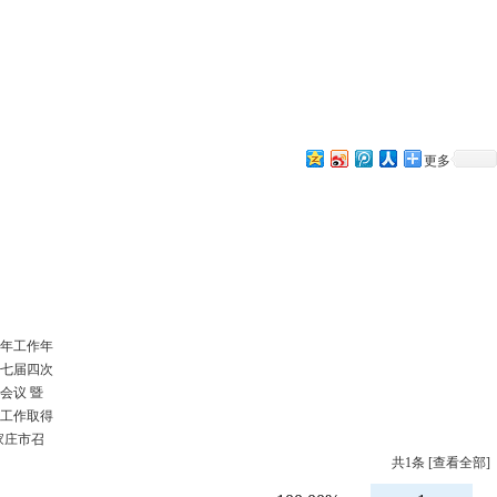
更多
4年工作年
第七届四次
会议 暨
）工作取得
家庄市召
共
1
条 [查看全部]