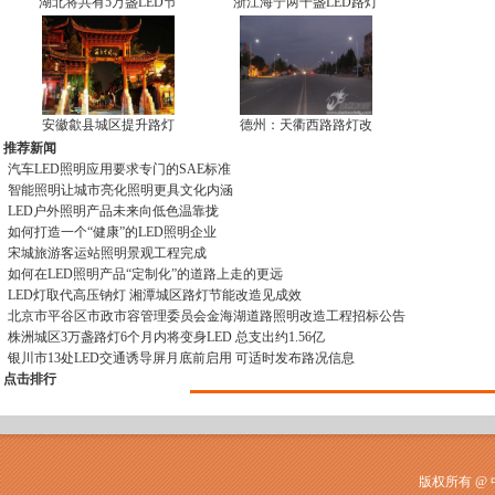
湖北将共有5万盏LED节
浙江海宁两千盏LED路灯
安徽歙县城区提升路灯
德州：天衢西路路灯改
推荐新闻
汽车LED照明应用要求专门的SAE标准
智能照明让城市亮化照明更具文化内涵
LED户外照明产品未来向低色温靠拢
如何打造一个“健康”的LED照明企业
宋城旅游客运站照明景观工程完成
如何在LED照明产品“定制化”的道路上走的更远
LED灯取代高压钠灯 湘潭城区路灯节能改造见成效
北京市平谷区市政市容管理委员会金海湖道路照明改造工程招标公告
株洲城区3万盏路灯6个月内将变身LED 总支出约1.56亿
银川市13处LED交通诱导屏月底前启用 可适时发布路况信息
点击排行
版权所有 @