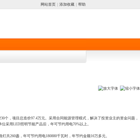
网站首页
|
添加收藏
|
帮助
230个，项目总造价97.4万元。采用合同能源管理模式，解决了投资业主的资金问题，
单位采用LED照明节能产品后，年可节约用电70%以上。
共260盏，年可节约用电180880千瓦时，年节约金额16万多元。