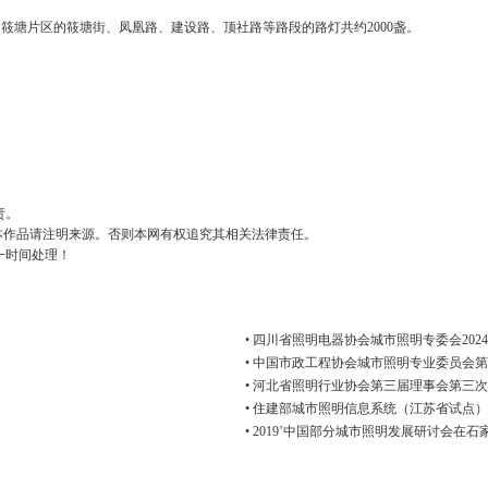
筱塘片区的筱塘街、凤凰路、建设路、顶社路等路段的路灯共约2000盏。
责。
用本作品请注明来源。否则本网有权追究其相关法律责任。
一时间处理！
• 四川省照明电器协会城市照明专委会202
• 中国市政工程协会城市照明专业委员会
• 河北省照明行业协会第三届理事会第三次
• 住建部城市照明信息系统（江苏省试点
• 2019’中国部分城市照明发展研讨会在石