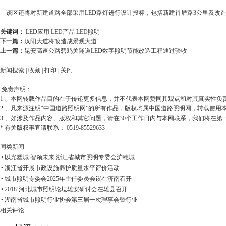
该区还将对新建道路全部采用LED路灯进行设计投标，包括新建肖厝路3公里及改造
关键词：
LED应用
LED产品
LED照明
下一篇：
汉阳大道将改造成景观大道
上一篇：
昆安高速公路碧鸡关隧道LED数字照明节能改造工程通过验收
新闻搜索
|
收藏
|
打印
|
关闭
免责声明：
1 、本网转载作品目的在于传递更多信息，并不代表本网赞同其观点和对其真实性负
2 、凡来源注明“中国道路照明网”的所有作品，版权均属中国道路照明网，转载使
3 、如涉及作品内容、版权和其它问题，请在30个工作日内与本网联系，我们将在第
* 有关版权事宜请联系： 0519-85529633
同类新闻
• 以光塑城 智领未来 浙江省城市照明专委会沪穗城
• 浙江省开展市政设施养护质量水平评价活动
• 城市照明专委会2025年主任委员会议在济南召开
• 2018’河北城市照明论坛雄安研讨会在雄县召开
• 湖南省城市照明行业协会第三届一次理事会暨行业
相关评论