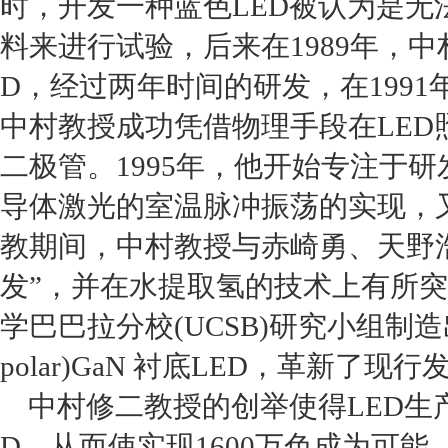
时，开发一种蓝色
LED
被认为是无
料来进行试验，后来在
1989
年，中
D
，经过两年时间的研发，在
1991
中村教授成功凭借物理手段在
LED
二极管。
1995
年，他开始专注于研
导体激光的室温脉冲振荡的实现，
教期间，中村教授与赤崎勇、天野
发”，并在水提取氢的技术上有所
学巴巴拉分校
(UCSB)
研究小组制造
polar)GaN
衬底
LED
，革新了现行
中村修二教授的创举使得
LED
生
D
，从而使实现
1600
万色成为可能