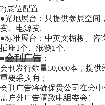
C区
11800
元
/9m2
1
2)展位配置
●光地展台：只提供参展空间
费、电源费.
●标准展台：中英文楣板、咨询
插座1
个
、纸篓
1个.
会刊广告
■
：
会刊发行数量
5
0,000本，
重要采购商
；
会刊广告将确保贵公司在会中
需户外广告请致电组委会）