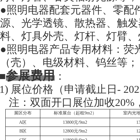
●照明电器配套元器件、零配
源、光学透镜、散热器、触发
料、灯具外壳、灯杆、灯臂、
●照明电器产品专用材料：荧
（壳）、电级材料、钨丝等；
参展
费用
■
：
1)
展位价格（申请截止日
- 20
2
注：双面开口展位加收
20
展区分布
标准展台（起租
9m2）
室内光
A区
13800
元
/9m2
1
B区
12800
元
/9m2
1