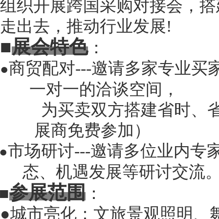
组织开展跨国采购对接会，搭
走出去，推动行业发展!
■
展会特色
：
商贸配对
---邀请多家专业
●
一对一的洽谈空间，
为买卖双方搭建省时、
展商免费参加）
市场研讨
---
邀请多位业内专
●
态、机遇发展等研讨交流
参展范围
■
：
●城市亮化：文旅景观照明、