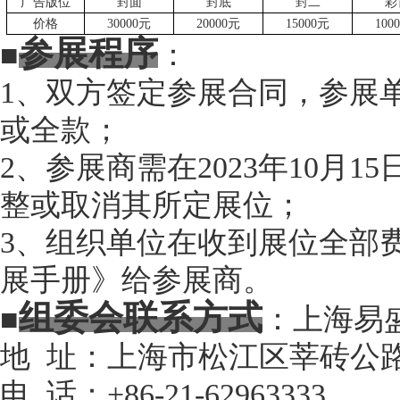
广告版位
封面
封底
封二
彩
价格
30
000元
20
000元
1
5
000元
10
0
参展程序
■
：
1
、
双方签定参展合同，参展
或全款；
2
、
参展商需在
20
23
年
10
月
15
整或取消其所定展位；
3
、
组织单位在收到展位全部
展手册》给参展商。
组委会联系方式
■
：上海易
地
址：上海市
松江区莘砖公
电
话：
+86-21-
62963333