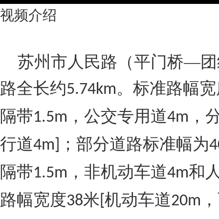
视频介绍
苏州市人民路（平门桥
—团
路全长约
。标准路幅宽
5.74km
隔带
，公交专用道
，
1.5m
4m
行道
；部分道路标准幅为
4m]
4
隔带
，非机动车道
和
1.5m
4m
路幅宽度
米
机动车道
，
38
[
20m