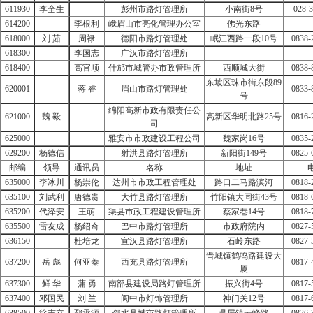
611930
李全生
彭州市路灯管理所
小南街8号
028-
614200
李根利
峨眉山市亮化管理办公室
佛光东路
618000
刘 茹
周禄
德阳市路灯管理处
岷江西路一段10号
0838-
618300
李国志
广汉市路灯管理所
618400
高官顺
什邡市城管办市政管理所
西顺城大街
0838-
东坡区珠市街东段89
620001
蒋 睿
眉山市路灯管理处
0833-
号
绵阳高新市政有限责任公
621000
魏 毅
高新区华明北路25号
0816-
司
625000
雅安市市政建设工程公司
魏家岗16号
0835-
629200
杨德信
射洪县路灯管理所
新阳街149号
0825-
邮编
领导
通讯员
名称
地址
635000
李冰川
杨崇伦
达州市市政工程管理处
路口二马路滨河
0818-
635100
刘武利
唐德贵
大竹县路灯管理所
竹阳镇大同街43号
0818-
635200
代泽安
王萌
渠县市政工程建设管理所
蔡家巷14号
0818-
635500
雷友成
杨绍奇
巴中市路灯管理所
市政府院内
0827-
636150
杜培龙
宣汉县路灯管理所
石岭东路
0827-
晋城镇鹤鸣路建设大
637200
岳 彪
何亚蓁
西充县路灯管理所
0817-
厦
637300
鲜 华
蒲 勇
南部县建设局路灯管理所
振兴街4号
0817-
637400
邓国民
刘 兰
阆中市灯饰管理所
神门关12号
0817-