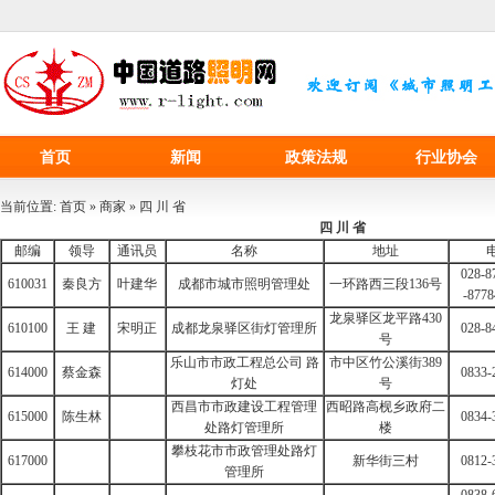
首页
新闻
政策法规
行业协会
当前位置:
首页
»
商家
» 四 川 省
四 川 省
邮编
领导
通讯员
名称
地址
028-8
610031
秦良方
叶建华
成都市城市照明管理处
一环路西三段136号
-8778
龙泉驿区龙平路430
610100
王 建
宋明正
成都龙泉驿区街灯管理所
028-8
号
乐山市市政工程总公司 路
市中区竹公溪街389
614000
蔡金森
0833-
灯处
号
西昌市市政建设工程管理
西昭路高枧乡政府二
615000
陈生林
0834-
处路灯管理所
楼
攀枝花市市政管理处路灯
617000
新华街三村
0812-
管理所