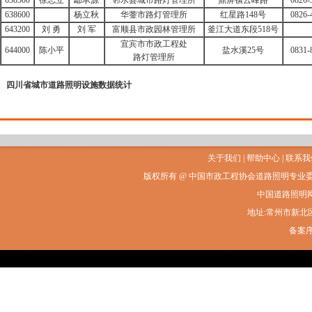
638500
徐志立
鄢承源
邻水县城市路灯管理所
鼎屏镇云峰路
0826-
638600
杨立秋
华蓥市路灯管理所
红星路148号
0826-
643200
刘 勇
刘 军
富顺县市政园林管理所
釜江大道东段518号
宜宾市市政工程处
644000
陈小平
盐水溪25号
0831-
路灯管理所
四川省城市道路照明设施数据统计
关于我们
|
帮助中心
|
联系我
版权所有 @ 中国市政工程协会道路照明专业
中国道路照明网常州
地址:常州市新北区衡山
备案序号