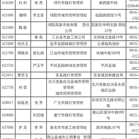
0838-
618200
刘 剑
张 亮
绵竹市路灯管理所
南西路中段
-620640
0816-
621000
魏明
李文富
绵阳市城市照明管理处
临园路西段51号
-2362
绵阳高新市政有限
责任
高新区华明北路 西段
621000
魏 毅
0816-
公司
25号
621100
蒋 燕
三台县市政工程公司
北坝镇北泉路19号
0816-
621600
何兵玉
盐亭县园林路灯管理所
云溪镇风池街
0819-
0816-
621700
周晓东
曾礼斌
江油市城市照明管理所
诗城中路509号
-3222
0816-
622550
严玉平
平武县园林绿化管理所
平武县城
-8822
622651
黄官玉
安县路灯管理所
安县规划和建设局
0816-
北川羌族自治县城市照明
北川羌族自治县永昌
622750
何 雷
管理所
0816-
镇巨达路
城市照明管理所
东坝滨河北路光明公
0839-
628017
徐延杰
张 芳
广元市路灯管理所
寓
-3263
船山区渠河中路999
629000
刘启德
遂宁市路灯管理处
0825-
号
0817-
637000
罗 灵
李 琴
南充市市政工程管理处
西河南路247号
-6127
营山县城市公用事业
管理