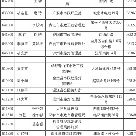
637700
王 蓉
宝珍广场
0817-
局
638000
胡连登
唐 玲
广安市市政环卫处
城南水电巷19号
0826-
东兴区西林大道366
641000
李跃鸿
内江市市政工程管理处
0832-
号
641300
李 伟
刘 曦
资阳市市政管理处
仁德西路
0832-
自井区自由路116号
643000
李慎康
黄旭波
自贡市市政设施管理处
0813-
综合楼
646000
胡光辉
泸州市路灯管理处
江阳南路34号
0830-
成都青白江市政工程
610300
黄本立
大湾镇建设84巷号
028-8
管理处
金堂县市政处路灯
610400
周小华
赵镇金龙路169号
028-8
管理所
611130
张修平
温江县公园路灯所
028-8
崇阳镇永康东路
111
611230
张为军
崇州市路灯管理所
028-8
号
611300
张亚强
大邑县建设局
西街138号附2号
611510
刘艺
徐华衫
邛崃市市政市容管理局
临邛镇南街36号
028-8
郫县城乡规划建设
611730
艾定强
管理局路灯所
611830
伊代明
都江堰市街灯管理处
浦阳路下段75号
028-