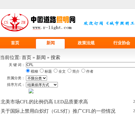
首页
新闻
政策法规
行业协会
当前位置:
首页
»
新闻
»
搜索
关 键 词：
模糊
标题
全文
简介
作者
所属分类：
排序方式：
北美市场
CFL
的比例仍高 LED品质要求高
2
关于国际上禁用白炽灯（GLS灯）推广
CFL
的一些情况
2