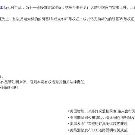
ED
新机种产品，为十一长假铺货做准备；钓鱼台事件更让大陆品牌家电需求上升。上
为主，如以晶电为标的的凯基LN或大华4F等权证；或以亿光为标的的凯基3V等权
责。
用本作品请注明来源。否则本网有权追究其相关法律责任。
一时间处理！
• 美国智能LED路灯玩监控录像 路人言行
• 美国能源部公布1010万美金固态照明研
• 美国发布LED照明灯具测试程序新规
• 美能源部发布LED道路照明相关规范