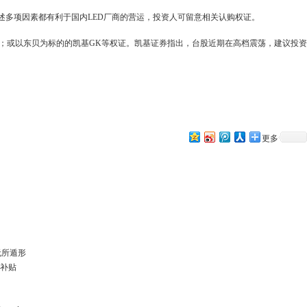
述多项因素都有利于国内LED厂商的营运，投资人可留意相关认购权证。
证；或以东贝为标的的凯基GK等权证。凯基证券指出，台股近期在高档震荡，建议投资
更多
无所遁形
发补贴