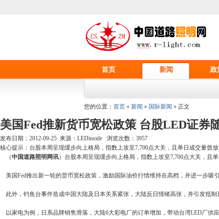
首页
新闻
政
您的位置：
首页
»
新闻
»
国际新闻
» 正文
美国Fed推新货币宽松政策 台股LED证券
发布日期：2012-09-25 来源：LEDinside 浏览次数：
3957
核心提示：台股本周呈现缓步向上格局，指数上攻至7,700点大关，且单日成交量曾
（
中国道路照明网讯
）台股本周呈现缓步向上格局，指数上攻至7,700点大关，
美国Fed推出新一轮的货币宽松政策，激励国际油价行情维持在高档，并进一步吸
此外，钓鱼台事件造成中国大陆及日本关系紧张，大陆反日情绪高张，并引发抵制
以家电为例，日系品牌销售滑落，大陆6大彩电厂的订单增加，带动台湾LED厂供应