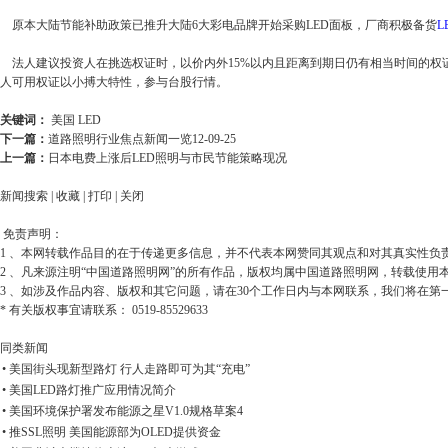
原本大陆节能补助政策已推升大陆6大彩电品牌开始采购LED面板，厂商积极备货
L
法人建议投资人在挑选权证时，以价内外15%以内且距离到期日仍有相当时间的权证
人可用权证以小搏大特性，参与台股行情。
关键词：
美国
LED
下一篇：
道路照明行业焦点新闻一览12-09-25
上一篇：
日本电费上涨后LED照明与市民节能策略现况
新闻搜索
|
收藏
|
打印
|
关闭
免责声明：
1 、本网转载作品目的在于传递更多信息，并不代表本网赞同其观点和对其真实性负
2 、凡来源注明“中国道路照明网”的所有作品，版权均属中国道路照明网，转载使
3 、如涉及作品内容、版权和其它问题，请在30个工作日内与本网联系，我们将在第
* 有关版权事宜请联系： 0519-85529633
同类新闻
• 美国街头现新型路灯 行人走路即可为其“充电”
• 美国LED路灯推广应用情况简介
• 美国环境保护署发布能源之星V1.0规格草案4
• 推SSL照明 美国能源部为OLED提供资金