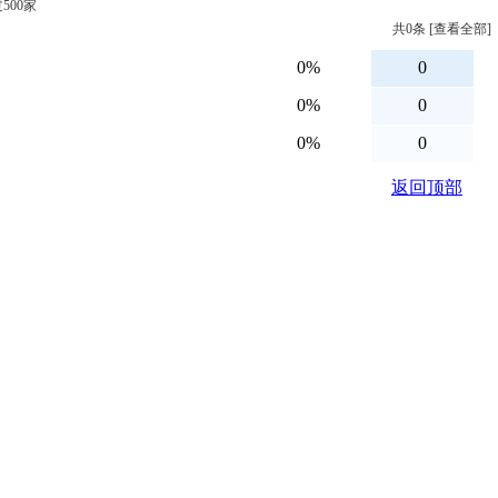
500家
共
0
条 [查看全部]