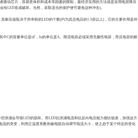
源或者驱动芯片，容易受体积和成本等因素的限制，最经济实用的方法就是采用电容降压
会给LED造成破坏。当然，采取适当的保护便可避免这种冲击)。
其耐压值取决于所串联的LED的个数(约为其总电压的1.5倍以上)，它的主要作用是抑
其中C的容量单位是uF，Io的单位是A。限流电容必须采用无极性电容，而且电容的耐
些浪涌会导致LED的损坏。而LED抗浪涌电流和抗反向电压能力都比较差，加强这方
限制电流的突变，利用正温度系数热敏电阻自动调节电流大小，使之趋于某个特定的变化