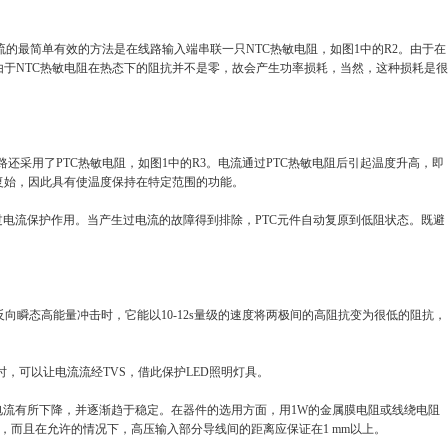
限制浪涌电流的最简单有效的方法是在线路输入端串联一只NTC热敏电阻，如图1中的R2。由于在
由于NTC热敏电阻在热态下的阻抗并不是零，故会产生功率损耗，当然，这种损耗是很
稳定，本电路还采用了PTC热敏电阻，如图1中的R3。电流通过PTC热敏电阻后引起温度升高，即
复始，因此具有使温度保持在特定范围的功能。
过电流保护作用。当产生过电流的故障得到排除，PTC元件自动复原到低阻状态。既避
两极受到反向瞬态高能量冲击时，它能以10-12s量级的速度将两极间的高阻抗变为很低的阻抗，
，可以让电流流经TVS，借此保护LED照明灯具。
流有所下降，并逐渐趋于稳定。在器件的选用方面，用1W的金属膜电阻或线绕电阻
，而且在允许的情况下，高压输入部分导线间的距离应保证在1 mm以上。