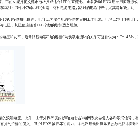
电源。它的功能是把交流市电转换成适合LED的直流电。通常驱动LED采用专用恒流
驱动1～70个小功率LED(但是，这种电源电路启动时的电流冲击，尤其是频繁启动，
1为C1提供放电回路。电容C1为整个电路提供恒定的工作电流。电容C2为电解电容，
泄流电阻，其阻值应随着LED个数的增加适当增加。
功率，通常降压电容C1的容量C与负载电流Io的关系可近似认为：C=14.5Io，
浪涌电流。此外，由于外界环境的影响(如雷击) 电网系统会侵入各种浪涌信号，有
电源要有抑制浪涌的侵入、保护LED不被损坏的能力。本电路用负温度系数热敏电阻来