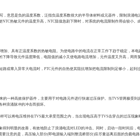
Coefficient的缩写，意思是负的温度系数，泛指负温度系数很大的半导体材料或元器件，
使NTC热敏元件的温度升高，NTC阻值急剧下降时，对系统的电流限制作用会较小。
)是指在某一温度下电阻急剧增加、具有正温度系数的热敏电阻。为使电路中的电流在正常工作下趋于
的下降导致元件温度降低，电阻值的减小又使电路电流增加，元件温度又升高，周而
短路或窜入异常大电流时，PTC元件的自热使其阻抗增加把电流限制到足够小，起到
是在稳压管基础上发展起来的一种高效保护器件，主要用于对电路元件进行快速过压保护。当TVS管
各种浪涌脉冲的冲击而损坏。
样可以将电压维持在TVS最大承受范围之内，当出现电压高于TVS击穿点的过压现象时
得到明显的改善，有效地防止了浪涌电流对LED的冲击。同时，启动一段时间后，电
需要注意的是，高压输入部分(即电源输入端到整流桥部分)应尽量远离后面的负载电路