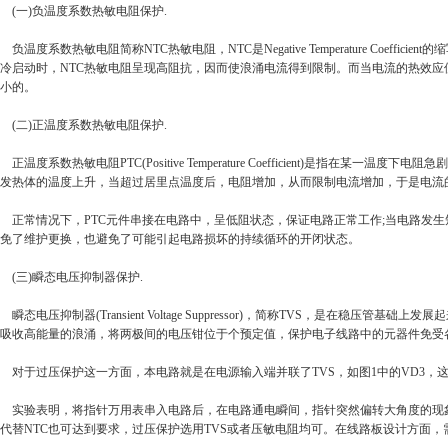
(一)负温度系数热敏电阻保护.
负温度系数热敏电阻简称NTC热敏电阻，NTC是Negative Temperature 
冷启动时，NTC热敏电阻呈现高阻抗，因而使浪涌电流得到限制。而当电流的热效应
小的。
(二)正温度系数热敏电阻保护.
正温度系数热敏电阻PTC(Positive Temperature Coefficient
发热体的温度上升，当超过居里点温度后，电阻增加，从而限制电流增加，于是电流
正常情况下，PTC元件串接在电路中，呈低阻状态，保证电路正常工作;当电路发生
免了维护更换，也避免了可能引起电路损坏的持续循环的开闭状态。
(三)瞬态电压抑制器保护.
瞬态电压抑制器(Transient Voltage Suppressor)，简称TVS，
吸收高能量的浪涌，将两极间的电压钳位于个预定值，保护电子线路中的元器件免受
对于过压保护这一方面，本电路就是在电源输入端并联了TVS，如图1中的VD3，这
实验表明，将指针万用表串入电路后，在电路通电瞬间，指针突然偏转大角度的现象
代替NTC也可达到要求，过压保护选用TVS或者压敏电阻均可。在线路板设计方面，