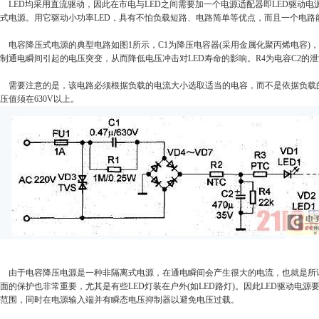
LED均采用直流驱动，因此在市电与LED之间需要加一个电源适配器即LED驱动
式电源。用它驱动小功率LED，具有不怕负载短路、电路简单等优点，而且一个电路能
电容降压式电源的典型电路如图1所示，C1为降压电容器(采用金属化聚丙烯电容)，R
制通电瞬间引起的电压突变，从而降低电压冲击对LED寿命的影响。R4为电容C2的
需要注意的是，该电路必须根据负载的电流大小选取适当的电容，而不是依据负载的电压和
压值须在630V以上。
由于电容降压电源是一种非隔离式电源，在通电瞬间会产生很大的电流，也就是所谓的
面的保护也非常重要，尤其是有些LED灯装在户外(如LED路灯)。因此LED驱动
范围，同时在电源输入端并有瞬态电压抑制器以避免电压过载。