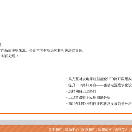
责。
用本作品请注明来源。否则本网有权追究其相关法律责任。
一时间处理！
• 风光互补发电系统智能化LED路灯应用
• 提升LED路灯寿命——驱动电源模块化
• 怎样用好LED路灯
• LED道路照明应用测试分析
• 2016年LED照明行业现状及发展前景分析
关于我们
|
帮助中心
|
联系我们
|
给我留言
|
诚聘英才
|